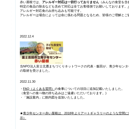
赤い屋根では、
アレルギー対応は一切行っておりません
（みんなの食堂を含
特定の食品の除去なども含めて対応は全てお客様側でお願いしております。
アレルギー対応食のみ持ち込みも可能です。
アレルギーは場合によっては命に係わる問題となるため、皆様のご理解とご
2022.12.4
当NPO法人富士北麓まちづくりネットワークの代表・飯田が、青少年センタ
の取材を受けました。
2022.11.30
・
FAQ（よくある質問）
の食事についての項目に追加記載いたしました。
（食堂への食べ物の持ち込みはご遠慮いただいております。)
・「施設案内」に館内図を追加いたしました。
★
青少年センター赤い屋根は、2018年よりアートギャラリーのような空間
示）