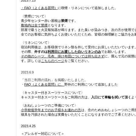
2023.7.13
・FAQ（よくある質問）
に喫煙・リネンについて追加しました。
〈禁煙について〉
青少年センター赤い屋根は
禁煙
です。
敷地内は全て禁煙
となります。
部屋で吸うと火災報知器が鳴ります。また臭いが染みつき、次の方が使用で
全てのお客様に気持ちよくお使いいただくため、皆様の御理解とご協力をお
〈リネンについて〉
宿泊利用後は、お客様側でリネン類を外して受付にお戻しいただいています
その際、
外すのは
利用日にお渡しした白いリネンのみ
でお願いします。
その他のシーツ、毛布、掛け布団については持ち出さず
に、畳んで元の状態
す。詳しくは
こちらのページ
をご覧ください。
2023.6.9
「当日ご利用の流れ」を掲載いたしました。
・
FAQ（よくある質問）に、
野外のご利用について追加しました
〈キャスター付きスーツケースについて〉
キャスター付きスーツケースをご利用の方は、
入口にて車輪を拭いて頂く
よ
〈おねしょシーツのご準備について〉
小学校低学年までのお子様をお連れの方
は、念のためおねしょシーツのご用
寝具を汚損された場合は実費をいただくことになりますのでご了承ください
2023.4.25
＜アレルギー対応について＞