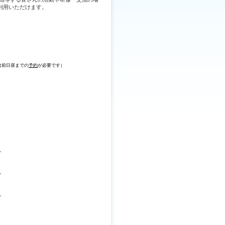
利用いただけます。
は前日昼までの
予約
が必要です
）
。
。
。