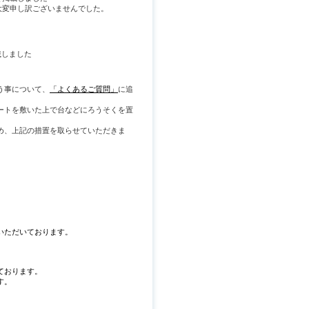
大変申し訳ございませんでした。
載しました
う事について、
「よくあるご質問」
に追
ートを敷いた上で台などにろうそくを置
め、上記の措置を取らせていただきま
いただいております。
ております。
す。