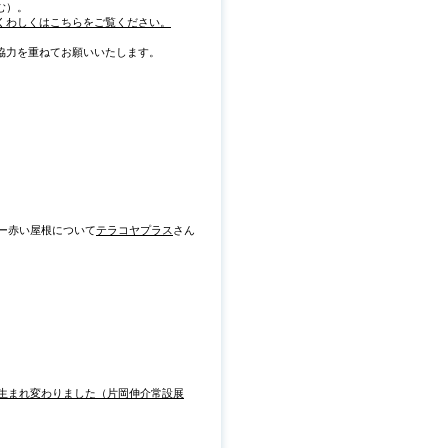
む）。
くわしくはこちらをご覧ください。
協力を重ねてお願いいたします。
ー赤い屋根について
テラコヤプラス
さん
に生まれ変わりました（片岡伸介常設展