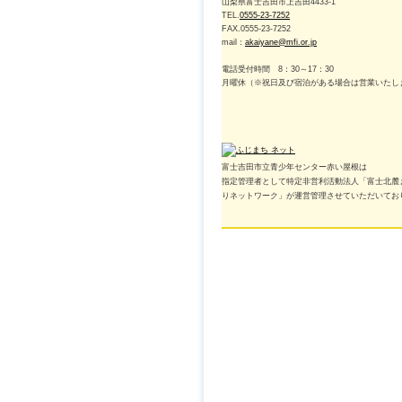
山梨県富士吉田市上吉田4433-1
TEL.
0555-23-7252
FAX.0555-23-7252
mail：
akaiyane@mfi.or.jp
電話受付時間 8：30～17：30
月曜休（※祝日及び宿泊がある場合は営業いたし
富士吉田市立青少年センター赤い屋根は
指定管理者として特定非営利活動法人「富士北麓
りネットワーク」が運営管理させていただいてお