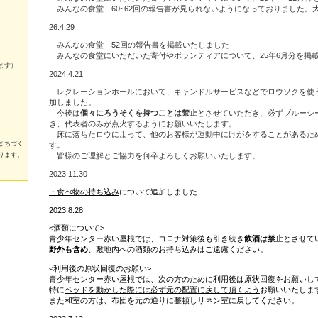
みんなの食堂 60~62回の報告書が見られないようになっておりました。
26.4.29
みんなの食堂 52回の報告書を掲載いたしました
みんなの食堂にいただいた寄付やボランティアについて、25年6月分を掲
ます）
2024.4.21
レクレーションホールにおいて、キャンドルサービスなどでロウソクを使
加しました。
今後は
個々にろうそくを持つことは禁止
とさせていただき、必ずブルーシ
き、代表者のみが点火するようにお願いいたします。
床に落ちたロウによって、他のお客様が運動中にけがをすることがあるた
まちづく
す。
皆様のご理解とご協力を何卒よろしくお願いいたします。
ります。
2023.11.30
・食べ物の持ち込み
について追加しました
2023.8.28
<酒類について>
青少年センター赤い屋根では、コロナ対策後も引き続き
飲酒は禁止
とさせて
野外も含め
、敷地内への酒類のお持ち込みはご遠慮ください。
<利用後の原状回復のお願い>
青少年センター赤い屋根では、次の方のために利用後は原状回復をお願いし
特に
ベッドを動かした際には必ず元の配置に戻して頂くよう
お願いいたしま
また和室の方は、布団を元の通りに整頓しリネン室に戻してください。