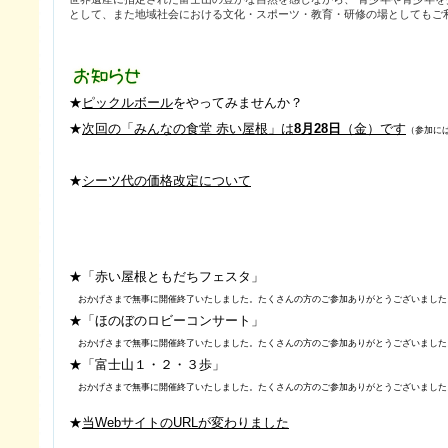
として、また地域社会における文化・スポーツ・教育・研修の場としてもご
★
ピックルボール
をやってみませんか？
★
次回の「みんなの食堂 赤い屋根」は
8月28
日
（金）です
（参加に
★
シーツ代の価格改定について
★「赤い屋根ともだちフェスタ」
おかげさまで無事に開催終了いたしました。たくさんの方のご参加ありがとうございました
★「ほのぼのロビーコンサート」
おかげさまで無事に開催終了いたしました。たくさんの方のご参加ありがとうございました
★「富士山１・２・３歩」
おかげさまで無事に開催終了いたしました。たくさんの方のご参加ありがとうございました
★
当WebサイトのURLが変わりました