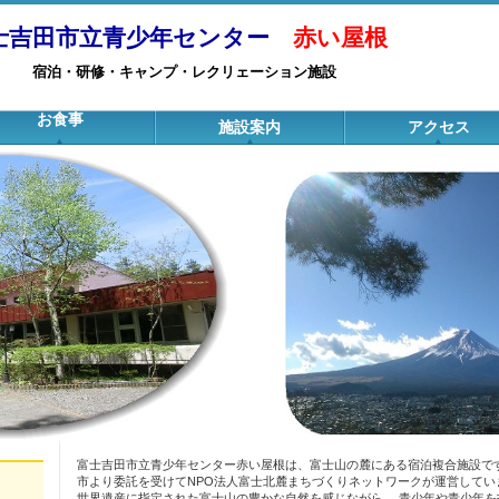
士吉田市立青少年センター
赤い屋根
宿泊・研修・キャンプ・
レクリェーション施設
お食事
施設案内
アクセス
富士吉田市立青少年センター赤い屋根は、富士山の麓にある宿泊複合施設で
市より委託を受けてNPO法人富士北麓まちづくりネットワークが運営してい
世界遺産に指定された富士山の豊かな自然を感じながら、 青少年や青少年