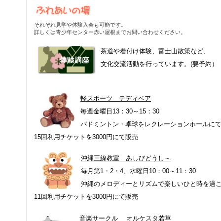
それぞれ見学や体験入会も可能です。
詳しくは青少年センター赤い屋根までお問い合わせください。
茶道や着付け体験、富士山散策など、
文化交流活動を行っています。(要予約）
軽スポーツ テディベア
毎週金曜日13：30～15：30
バドミントン・卓球をレクレーションホールに
15回利用チケットを3000円にて販売
沖縄三線教室 あしびどうし～
毎月第1・2・4、水曜日10：00～11：30
沖縄のメロディーとリズムで楽しいひと時を過
11回利用チケットを3000円にて販売
音楽サークル オルケスタ若草