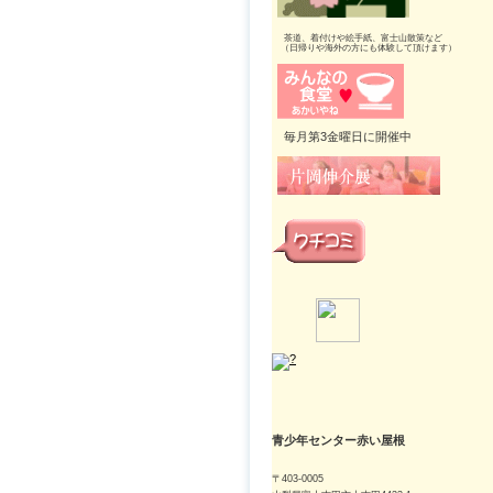
茶道、着付けや絵手紙、富士山散策など
（日帰りや海外の方にも体験して頂けます）
毎月第3金曜日に開催中
青少年センター赤い屋根
〒403-0005