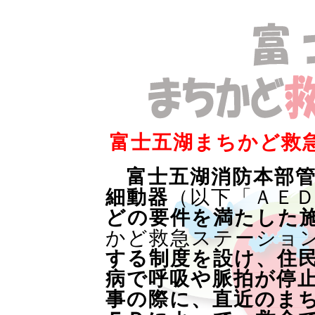
富士五湖まちかど救
富士五湖消防本部管
細動器
（以下「ＡＥ
どの要件を満たした
かど救急ステーショ
する制度を設け、住
病で呼吸や脈拍が停
事の際に、直近のま