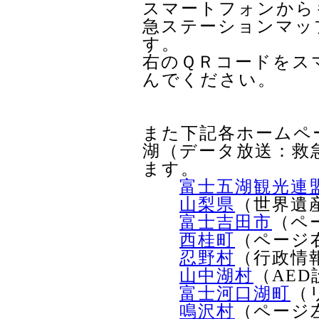
スマートフォンから
急ステーションマッ
す。
右のＱＲコードをス
んでください。
また下記各ホームペ
湖（データ放送：救
ます。
富士五湖観光連
山梨県
（世界遺
富士吉田市
（ペ
西桂町
（ページ
忍野村
（行政情
山中湖村
（AE
富士河口湖町
（
鳴沢村
（ページ