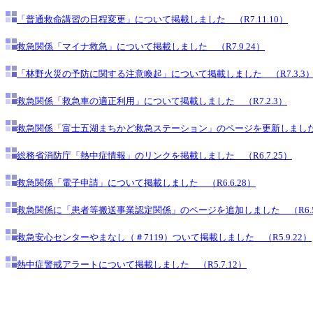
「普通救命講習の日程変更」について掲載しました （R7.11.10）
救急関係「マイナ救急」について掲載しました （R7.9.24）
「林野火災の予防に関する注意喚起」について掲載しました （R7.3.3
救急関係「救急車の適正利用」について掲載しました （R7.2.3）
救急関係「富士五湖まちかど救急ステーション」のページを更新しました （
総務省消防庁「熱中症情報」のリンクを掲載しました （R6.7.25）
救急関係「電子申請」について掲載しました （R6.6.28）
救急関係に「患者等搬送事業認定関係」のページを追加しました （R6.5.
救急安心センターやまなし（＃7119）ついて掲載しました （R5.9.22）
熱中症警戒アラートについて掲載しました （R5.7.12）