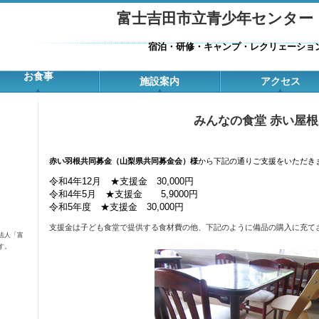
富士吉田市立青少年センタ
宿泊・研修・キャンプ・
レクリェーショ
お食事
施設案内
アクセス
みんなの食堂 赤い屋根
赤い羽根共同募金（山梨県共同募金会）様
から下記の通りご支援をいただき
令和4年12月 ★支援金 30,000円
令和4年5月 ★支援金 5,9000円
令和5年度 ★支援金 30,000円
支援金は子ども食堂で提供する食材費の他、下記のように備品の購入に充て
法人「富
す。