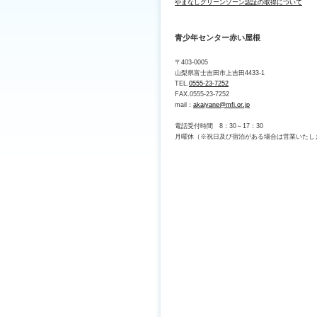
やまなしグリーンゾーン認証の取得について
青少年センター赤い屋根
〒403-0005
山梨県富士吉田市上吉田4433-1
TEL.
0555-23-7252
FAX.0555-23-7252
mail：
akaiyane@mfi.or.jp
電話受付時間 8：30～17：30
月曜休（※祝日及び宿泊がある場合は営業いたし