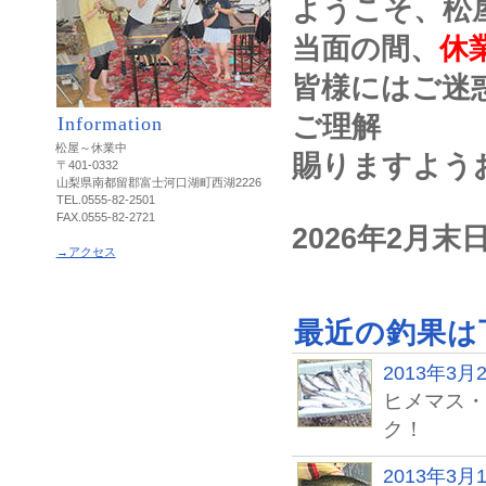
ようこそ、松
当面の間、
休
皆様にはご迷
ご理解
Information
松屋～休業中
賜りますよう
〒401-0332
山梨県南都留郡富士河口湖町西湖2226
TEL.0555-82-2501
FAX.0555-82-2721
2026年2月
→アクセス
最近の釣果は
2013年3月
ヒメマス・
ク！
2013年3月