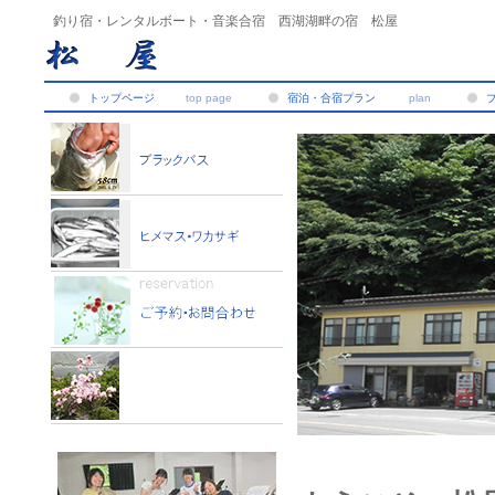
釣り宿・レンタルボート・音楽合宿 西湖湖畔の宿 松屋
トップページ
top page
宿泊・合宿プラン
plan