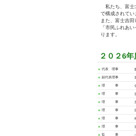
私たち、富士北
で構成されてい
また、富士吉田
「市民ふれあい
ります。
２０２6年
代表 理事
副代表理事
理 事
理 事
理 事
理 事
理 事
理 事
監 事