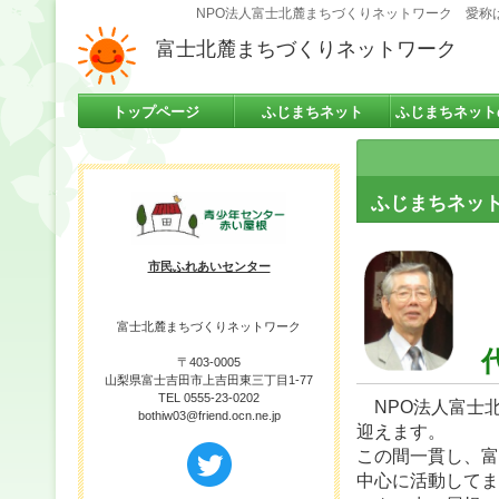
NPO法人富士北麓まちづくりネットワーク 愛称は「
富士北麓まちづくりネットワーク
トップページ
ふじまちネット
ふじまちネット
ふじまちネッ
市民ふれあいセンター
富士北麓まちづくりネットワーク
代
〒403-0005
山梨県富士吉田市上吉田東三丁目1-77
TEL 0555-23-0202
NPO法人富士北
bothiw03@friend.ocn.ne.jp
迎えます。
この間一貫し、富
中心に活動してま